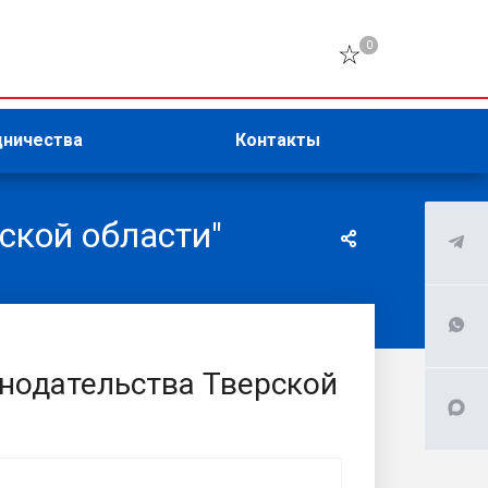
0
дничества
Контакты
ской области"
онодательства Тверской