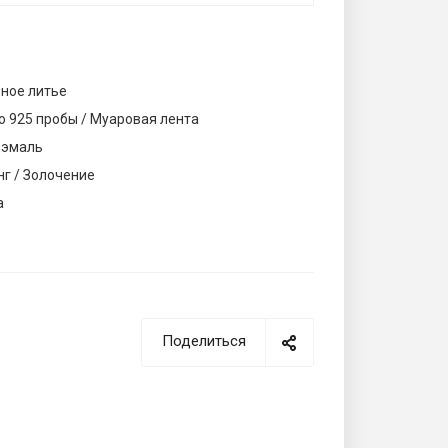
ное литье
о 925 пробы / Муаровая лента
 эмаль
нг / Золочение
а
Поделиться