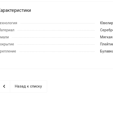
Характеристики
ехнология
Ювелир
атериал
Серебр
мали
Мягкая
окрытие
Плейти
репление
Булавк
Назад к списку