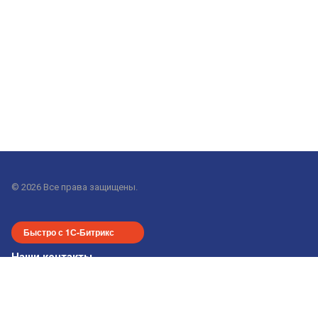
© 2026 Все права защищены.
Быстро с 1С-Битрикс
Наши контакты
+7-913-915-24-55
office-nsk@gorod-n.com