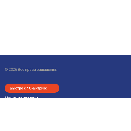
© 2026 Все права защищены.
Быстро с 1С-Битрикс
Наши контакты
+7-913-915-24-55
office-nsk@gorod-n.com