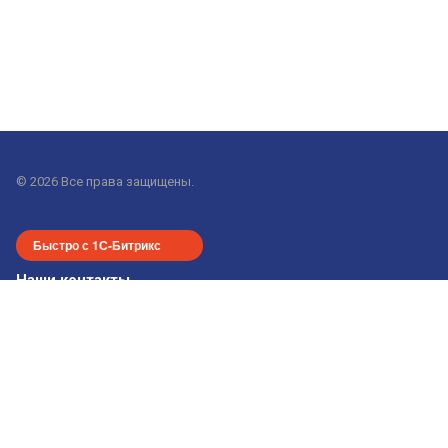
© 2026 Все права защищены.
Быстро с 1С-Битрикс
Наши контакты
+7-913-915-24-55
office-nsk@gorod-n.com
г. Новосибирск