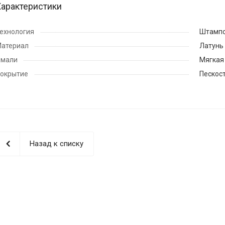
Характеристики
ехнология
Штамп
атериал
Латунь
мали
Мягкая
окрытие
Пескос
Назад к списку