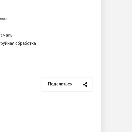
овка
 эмаль
труйная обработка
Поделиться