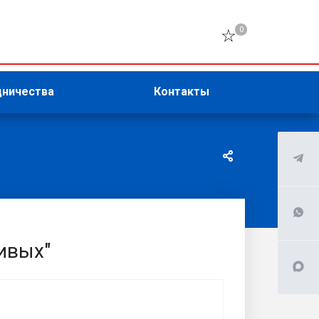
0
дничества
Контакты
ивых"