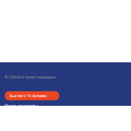
© 2026 Все права защищены.
Быстро с 1С-Битрикс
Наши контакты
+7-913-915-24-55
office-nsk@gorod-n.com