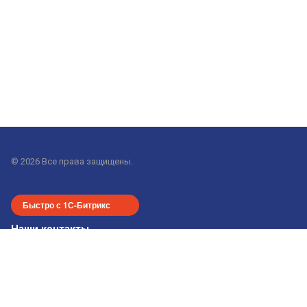
© 2026 Все права защищены.
Быстро с 1С-Битрикс
Наши контакты
+7-913-915-24-55
office-nsk@gorod-n.com