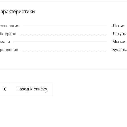
Характеристики
ехнология
Литье
атериал
Латунь
мали
Мягкая
репление
Булавк
Назад к списку