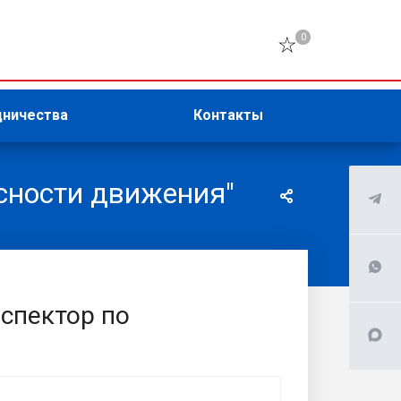
0
дничества
Контакты
сности движения"
спектор по