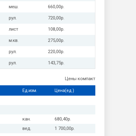
меш.
660,00р.
рул.
720,00р.
лист
108,00р.
м.кв.
275,00р.
рул.
220,00р.
рул.
143,75р.
Цены компакт
Ед.изм.
Цена(ед.)
кан.
680,40р.
вед.
1 700,00р.