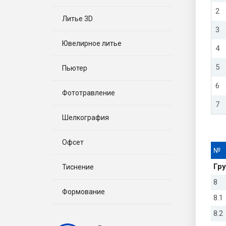
2
Литье 3D
3
Ювелирное литье
4
5
Пьютер
6
Фототравление
7
Шелкография
Офсет
№
Гру
Тиснение
8
Формование
8.1
8.2