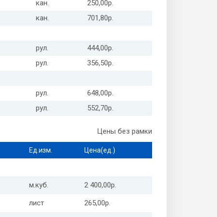
кан.
250,00р.
кан.
701,80р.
рул.
444,00р.
рул.
356,50р.
рул.
648,00р.
рул.
552,70р.
Цены без рамки
Ед.изм.
Цена(ед.)
м.куб.
2 400,00р.
лист
265,00р.