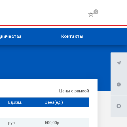
0
дничества
Контакты
Цены с рамкой
Ед.изм.
Цена(ед.)
рул.
500,00р.